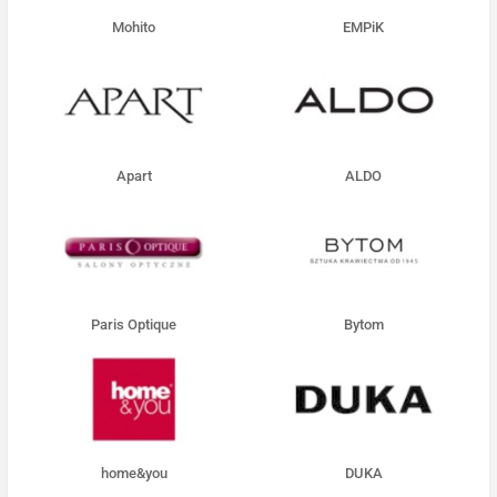
Mohito
EMPiK
Apart
ALDO
Paris Optique
Bytom
home&you
DUKA