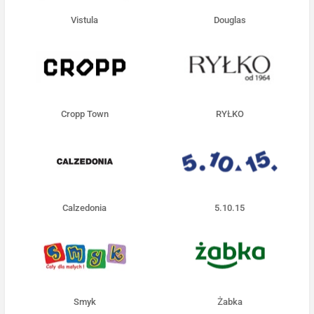
Vistula
Douglas
Cropp Town
RYŁKO
Calzedonia
5.10.15
Smyk
Żabka