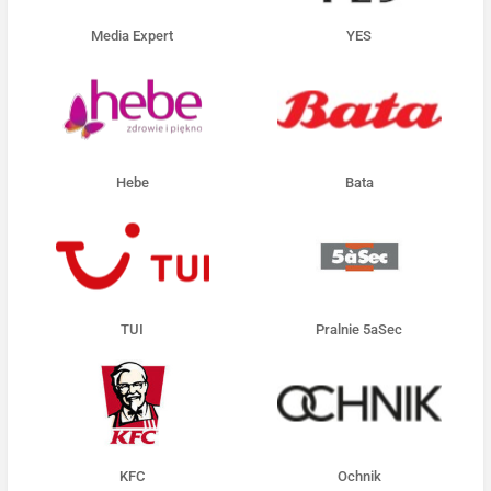
Media Expert
YES
Hebe
Bata
TUI
Pralnie 5aSec
KFC
Ochnik